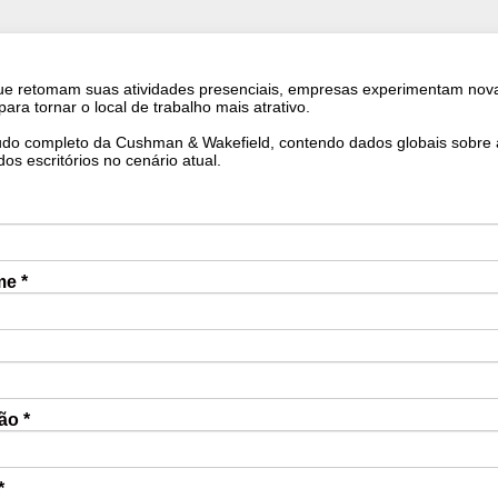
ue retomam suas atividades presenciais, empresas experimentam nov
para tornar o local de trabalho mais atrativo.
udo completo da Cushman & Wakefield, contendo dados globais sobre 
os escritórios no cenário atual.
e *
ão *
*