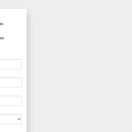
as
as