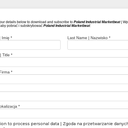
 your details below to download and subscribe to
Poland Industrial Marketbeat
| Wp
 aby pobrać i subskrybować
Poland Industrial Marketbeat
:
 Imię *
Last Name | Nazwisko *
 Title *
Firma *
okalizacja *
ion to process personal data | Zgoda na przetwarzanie danyc