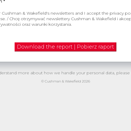
h *
or Cushman & Wakefield's newsletters and I accept the privacy pol
use. / Chcę otrzymywać newslettery Cushman & Wakefield i akcep
rywatności oraz warunki korzystania.
Download the report | Pobierz raport
understand more about how we handle your personal data, please
© Cushman & Wakefield 2026