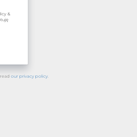
icy &
tuję
 read
our privacy policy
.