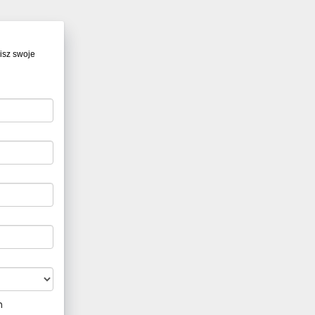
isz swoje
h