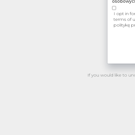
osobowyc
I opt in f
terms of 
politykę p
If you would like to 